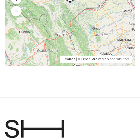
Leaflet
| ©
OpenStreetMap
contributors