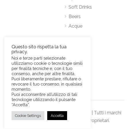
Soft Drinks
Beers
Acque
Contatti
Questo sito rispetta la tua
privacy.
Via Antonio Pacinotti 63, 00146 Roma
Noi e terze parti selezionate
utilizziamo cookie o tecnologie simili
Mob.
+39 3384389569
per finalità tecniche e, con il tuo
E-Mail:
news@sviluppohoreca.it
consenso, anche per altre finalità.
Puoi liberamente prestare, rifiutare o
revocare il tuo consenso, in qualsiasi
momento.
Puoi acconsentire all’utilizzo di tali
tecnologie utilizzando il pulsante
“Accetta”.
© Sviluppo Horeca s.r.l. Official Website | Tutti i marchi
Cookie Settings
Accetta
rappresentati sono dei rispettivi proprietari.