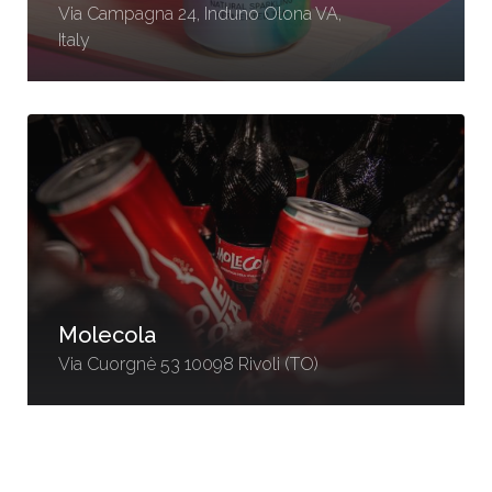
Via Campagna 24, Induno Olona VA,
Italy
Molecola
Via Cuorgnè 53 10098 Rivoli (TO)