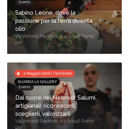
Events
Sabino Leone, dove la
passione per la terra diventa
olio
Via Antonio Pacinotti, 63, 00146 Roma
RM
4 Maggio 2026 | Terminato
GUARDA LA GALLERY
Events
Dal cuore dei Nebrodi: Salumi
artigianali: riconoscerli,
sceglierli, valorizzarli
Via Antonio Pacinotti, 63, 00146 Roma
RM