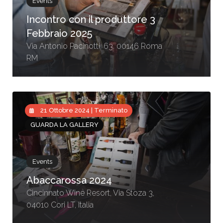
Events
Incontro con il produttore 3
Febbraio 2025
Via Antonio Pacinotti, 63, 00146 Roma
RM
21 Ottobre 2024 | Terminato
GUARDA LA GALLERY
Events
Abaccarossa 2024
Cincinnato Wine Resort, Via Stoza 3,
04010 Cori LT, Italia