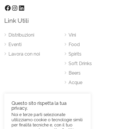
Link Utili
Distribuzioni
Vini
Eventi
Food
Lavora con noi
Spirits
Soft Drinks
Beers
Acque
Contatti
Questo sito rispetta la tua
privacy.
Via Antonio Pacinotti 63, 00146 Roma
Noi e terze parti selezionate
utilizziamo cookie o tecnologie simili
Mob.
+39 3384389569
per finalità tecniche e, con il tuo