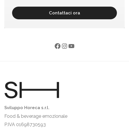
Contattaci ora
Sviluppo Horeca s.r.l.
Food & beverage emozionale
P.IVA 01698730593