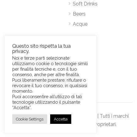
Soft Drinks
Beers
Acque
Contatti
Questo sito rispetta la tua
privacy.
Via Antonio Pacinotti 63, 00146 Roma
Noi e terze parti selezionate
utilizziamo cookie o tecnologie simili
Mob.
+39 3384389569
per finalità tecniche e, con il tuo
E-Mail:
news@sviluppohoreca.it
consenso, anche per altre finalità.
Puoi liberamente prestare, rifiutare o
revocare il tuo consenso, in qualsiasi
momento.
Puoi acconsentire all’utilizzo di tali
tecnologie utilizzando il pulsante
“Accetta”.
© Sviluppo Horeca s.r.l. Official Website | Tutti i marchi
Cookie Settings
Accetta
rappresentati sono dei rispettivi proprietari.