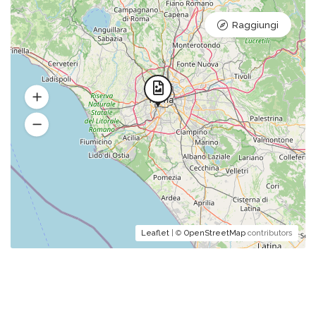
Raggiungi
Leaflet
| ©
OpenStreetMap
contributors