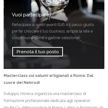
Vuoi partecipare?
Partecipare ai nostri eventi B2B è il passo giusto
per far crescere il tuo business: amplia la rete e
scopri nuovi clienti e partner selezionati.
Prenota il tuo posto
Masterclass sui salumi artigianali a Roma: Dal
cuore dei Nebrodi
Sviluppo Horeca organizza una masterclass di
formazione professionale dedicata agli operatori
Ho.Re.Ca. delle province di Roma, Latina e Frosinone. Un