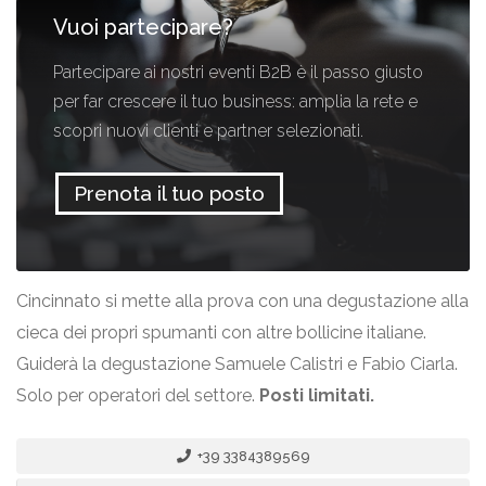
Vuoi partecipare?
Partecipare ai nostri eventi B2B è il passo giusto
per far crescere il tuo business: amplia la rete e
scopri nuovi clienti e partner selezionati.
Prenota il tuo posto
Cincinnato si mette alla prova con una degustazione alla
cieca dei propri spumanti con altre bollicine italiane.
Guiderà la degustazione Samuele Calistri e Fabio Ciarla.
Solo per operatori del settore.
Posti limitati.
+39 3384389569