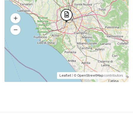
Leaflet
| ©
OpenStreetMap
contributors