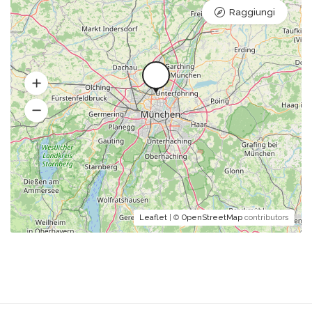
Raggiungi
Leaflet
| ©
OpenStreetMap
contributors