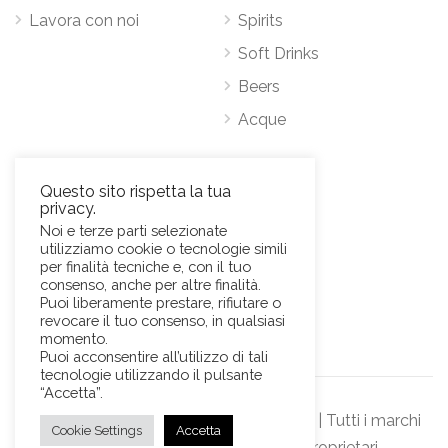
Lavora con noi
Spirits
Soft Drinks
Beers
Acque
Contatti
Questo sito rispetta la tua
privacy.
Via Antonio Pacinotti 63, 00146 Roma
Noi e terze parti selezionate
utilizziamo cookie o tecnologie simili
Mob.
+39 3384389569
per finalità tecniche e, con il tuo
E-Mail:
news@sviluppohoreca.it
consenso, anche per altre finalità.
Puoi liberamente prestare, rifiutare o
revocare il tuo consenso, in qualsiasi
momento.
Puoi acconsentire all’utilizzo di tali
tecnologie utilizzando il pulsante
“Accetta”.
© Sviluppo Horeca s.r.l. Official Website | Tutti i marchi
Cookie Settings
Accetta
rappresentati sono dei rispettivi proprietari.