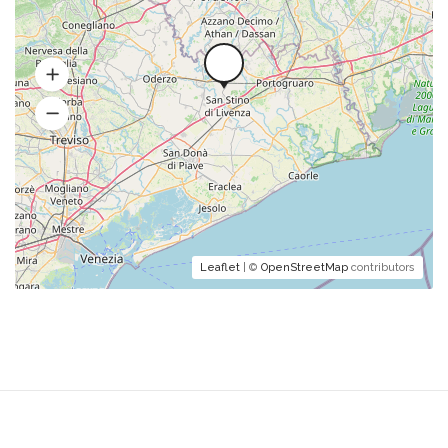
Leaflet
| ©
OpenStreetMap
contributors