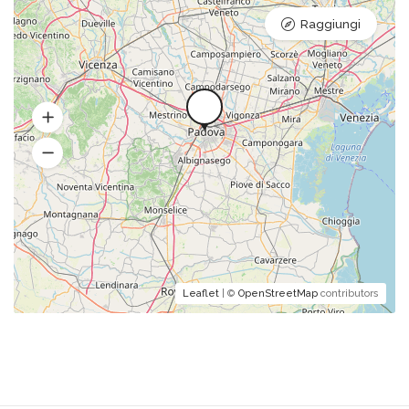
Raggiungi
Leaflet
| ©
OpenStreetMap
contributors