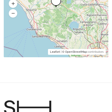
Leaflet
| ©
OpenStreetMap
contributors