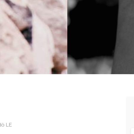
dò LE