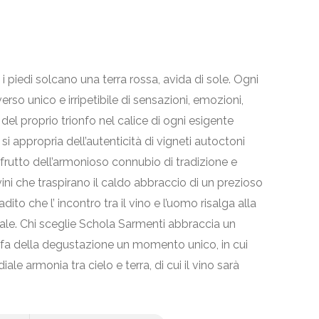
 piedi solcano una terra rossa, avida di sole. Ogni
rso unico e irripetibile di sensazioni, emozioni,
del proprio trionfo nel calice di ogni esigente
i appropria dell’autenticità di vigneti autoctoni
rutto dell’armonioso connubio di tradizione e
ni che traspirano il caldo abbraccio di un prezioso
adito che l’ incontro tra il vino e l’uomo risalga alla
uale. Chi sceglie Schola Sarmenti abbraccia un
e fa della degustazione un momento unico, in cui
le armonia tra cielo e terra, di cui il vino sarà