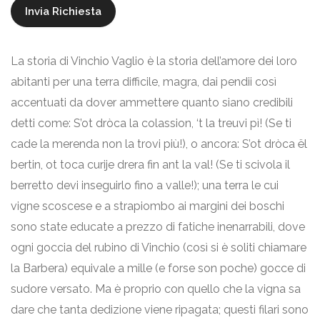
La storia di Vinchio Vaglio è la storia dell’amore dei loro
abitanti per una terra difficile, magra, dai pendii così
accentuati da dover ammettere quanto siano credibili
detti come: S’ot dròca la colassion, ‘t la treuvi pì! (Se ti
cade la merenda non la trovi più!), o ancora: S’ot dròca ël
bertin, ot toca curije drera fin ant la val! (Se ti scivola il
berretto devi inseguirlo fino a valle!); una terra le cui
vigne scoscese e a strapiombo ai margini dei boschi
sono state educate a prezzo di fatiche inenarrabili, dove
ogni goccia del rubino di Vinchio (così si è soliti chiamare
la Barbera) equivale a mille (e forse son poche) gocce di
sudore versato. Ma è proprio con quello che la vigna sa
dare che tanta dedizione viene ripagata; questi filari sono