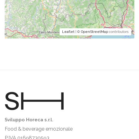
Leaflet
| ©
OpenStreetMap
contributors
Sviluppo Horeca s.r.l.
Food & beverage emozionale
P.IVA 01698730593