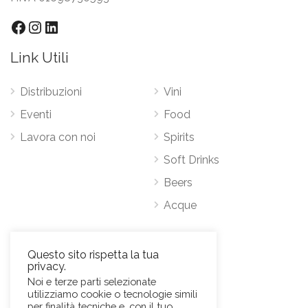
Facebook
Instagram
LinkedIn
Link Utili
Distribuzioni
Vini
Eventi
Food
Lavora con noi
Spirits
Soft Drinks
Beers
Acque
Contatti
Questo sito rispetta la tua
privacy.
Via Antonio Pacinotti 63, 00146 Roma
Noi e terze parti selezionate
utilizziamo cookie o tecnologie simili
Mob.
+39 3384389569
per finalità tecniche e, con il tuo