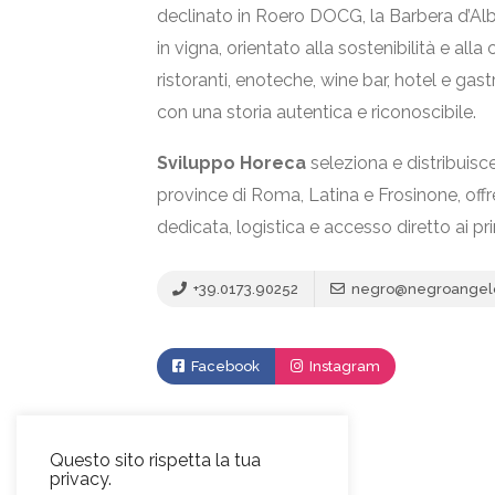
declinato in Roero DOCG, la Barbera d’Al
in vigna, orientato alla sostenibilità e all
ristoranti, enoteche, wine bar, hotel e ga
con una storia autentica e riconoscibile.
Sviluppo Horeca
seleziona e distribuisc
province di Roma, Latina e Frosinone, o
dedicata, logistica e accesso diretto ai pri
+39.0173.90252
negro@negroangelo
Facebook
Instagram
Video
Questo sito rispetta la tua
privacy.