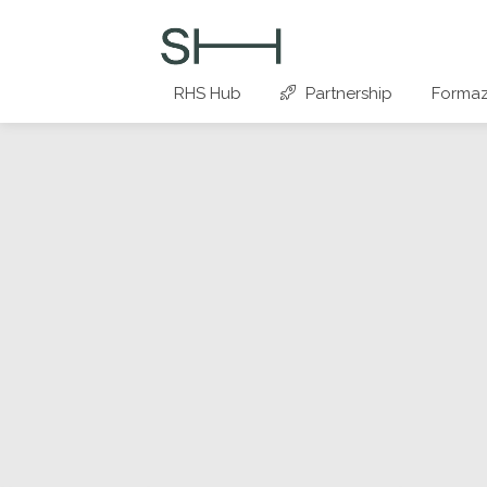
RHS Hub
Partnership
Formaz