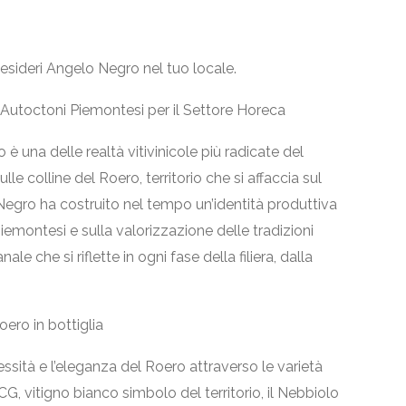
 desideri Angelo Negro nel tuo locale.
i Autoctoni Piemontesi per il Settore Horeca
è una delle realtà vitivinicole più radicate del
lle colline del Roero, territorio che si affaccia sul
 Negro ha costruito nel tempo un’identità produttiva
piemontesi e sulla valorizzazione delle tradizioni
le che si riflette in ogni fase della filiera, dalla
oero in bottiglia
ssità e l’eleganza del Roero attraverso le varietà
G, vitigno bianco simbolo del territorio, il Nebbiolo