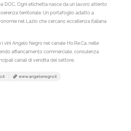
ba DOC. Ogni etichetta nasce da un lavoro attento
a coerenza territoriale. Un portafoglio adatto a
stronomie nel Lazio che cercano eccellenza italiana
e i vini Angelo Negro nel canale Ho.Re.Ca. nelle
ffrendo affiancamento commerciale, consulenza
ncipali canali di vendita del settore.
.it
www.angelonegro.it