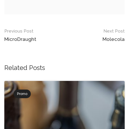
Post
Previous Post
Next Post
navigation
MicroDraught
Molecola
Related Posts
Promo