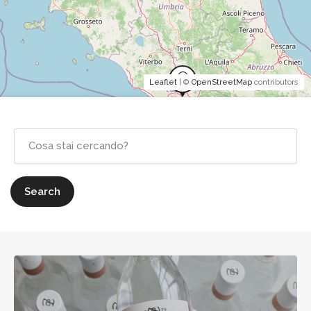
Leaflet
| ©
OpenStreetMap
contributors
Search