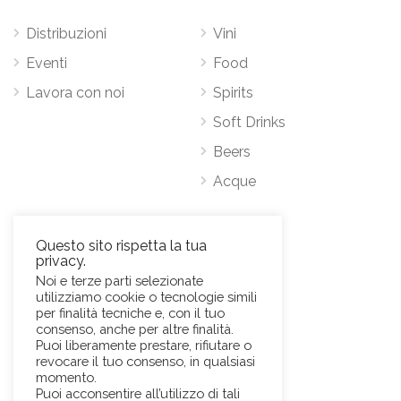
Distribuzioni
Vini
Eventi
Food
Lavora con noi
Spirits
Soft Drinks
Beers
Acque
Contatti
Questo sito rispetta la tua
privacy.
Via Antonio Pacinotti 63, 00146 Roma
Noi e terze parti selezionate
utilizziamo cookie o tecnologie simili
Mob.
+39 3384389569
per finalità tecniche e, con il tuo
E-Mail:
news@sviluppohoreca.it
consenso, anche per altre finalità.
Puoi liberamente prestare, rifiutare o
revocare il tuo consenso, in qualsiasi
momento.
Puoi acconsentire all’utilizzo di tali