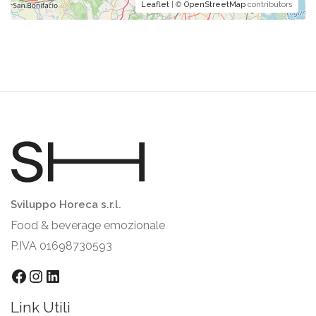
Leaflet
| ©
OpenStreetMap
contributors
Sviluppo Horeca s.r.l.
Food & beverage emozionale
P.IVA 01698730593
Facebook
Instagram
LinkedIn
Link Utili