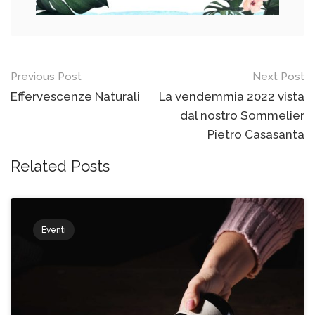
Post
Previous Post
Next Post
navigation
Effervescenze Naturali
La vendemmia 2022 vista
dal nostro Sommelier
Pietro Casasanta
Related Posts
Eventi