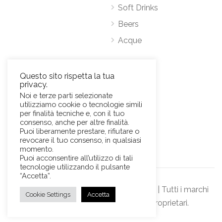
Soft Drinks
Beers
Acque
Contatti
Questo sito rispetta la tua
privacy.
Via Antonio Pacinotti 63, 00146 Roma
Noi e terze parti selezionate
utilizziamo cookie o tecnologie simili
Mob.
+39 3384389569
per finalità tecniche e, con il tuo
E-Mail:
news@sviluppohoreca.it
consenso, anche per altre finalità.
Puoi liberamente prestare, rifiutare o
revocare il tuo consenso, in qualsiasi
momento.
Puoi acconsentire all’utilizzo di tali
tecnologie utilizzando il pulsante
“Accetta”.
© Sviluppo Horeca s.r.l. Official Website | Tutti i marchi
Cookie Settings
Accetta
rappresentati sono dei rispettivi proprietari.