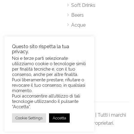
Soft Drinks
Beers
Acque
Contatti
Questo sito rispetta la tua
privacy.
Via Antonio Pacinotti 63, 00146 Roma
Noi e terze parti selezionate
utilizziamo cookie o tecnologie simili
Mob.
+39 3384389569
per finalità tecniche e, con il tuo
E-Mail:
news@sviluppohoreca.it
consenso, anche per altre finalità.
Puoi liberamente prestare, rifiutare o
revocare il tuo consenso, in qualsiasi
momento.
Puoi acconsentire all’utilizzo di tali
tecnologie utilizzando il pulsante
“Accetta”.
© Sviluppo Horeca s.r.l. Official Website | Tutti i marchi
Cookie Settings
Accetta
rappresentati sono dei rispettivi proprietari.