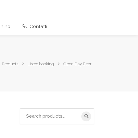
n noi
Contatti
Products
Listeo booking
Open Day Beer
Search
for: