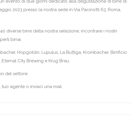
 un evento di due giorni dedicato alla degustazione di birre di
6 Maggio 2023 presso la nostra sede in Via Pacinotti 63, Roma,
40 diverse birre della nostra selezione, incontrare i nostri
erti birrai.
ulmbacher, Hopgoblin, Lupulus, La Buttiga, Krombacher, Birrificio
, Eternal City Brewing e Krug Brau.
ri del settore.
l tuo agente o inviaci una mail.