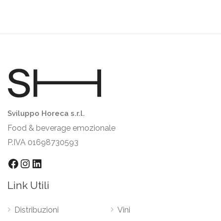
Sviluppo Horeca s.r.l.
Food & beverage emozionale
P.IVA 01698730593
Facebook
Instagram
LinkedIn
Link Utili
Distribuzioni
Vini