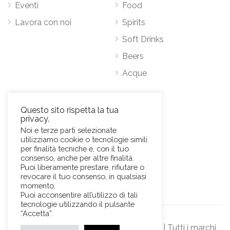
Eventi
Food
Lavora con noi
Spirits
Soft Drinks
Beers
Acque
Contatti
Questo sito rispetta la tua
privacy.
Via Antonio Pacinotti 63, 00146 Roma
Noi e terze parti selezionate
utilizziamo cookie o tecnologie simili
Mob.
+39 3384389569
per finalità tecniche e, con il tuo
E-Mail:
news@sviluppohoreca.it
consenso, anche per altre finalità.
Puoi liberamente prestare, rifiutare o
revocare il tuo consenso, in qualsiasi
momento.
Puoi acconsentire all’utilizzo di tali
tecnologie utilizzando il pulsante
“Accetta”.
© Sviluppo Horeca s.r.l. Official Website | Tutti i marchi