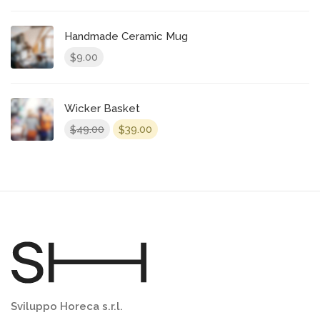
Handmade Ceramic Mug
9.00
$
Wicker Basket
49.00
39.00
$
$
Sviluppo Horeca s.r.l.