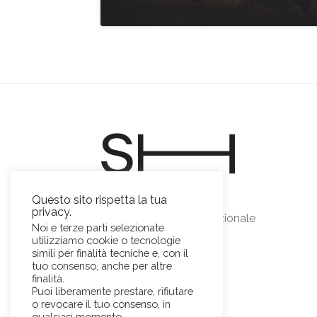
Sviluppo Horeca s.r.l.
Questo sito rispetta la tua
privacy.
Food & beverage emozionale
Noi e terze parti selezionate
P.IVA 01698730593
utilizziamo cookie o tecnologie
simili per finalità tecniche e, con il
tuo consenso, anche per altre
finalità.
Puoi liberamente prestare, rifiutare
o revocare il tuo consenso, in
qualsiasi momento.