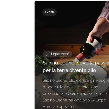
Eventi
5 Giugno 2026
Sabino Leone, dove la passi
per la terra diventa olio
Sabino Leone: olio extravergine pugli
monocultivar per la ristorazione
professionale Quando abbiamo inseri
Sabino Leone nel catalogo Sviluppo
Horeca, sapevamo