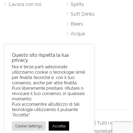
Lavora con noi
Spirits
Soft Drinks
Beers
Acque
Contatti
Questo sito rispetta la tua
privacy.
Via Antonio Pacinotti 63, 00146 Roma
Noi e terze parti selezionate
utilizziamo cookie o tecnologie simili
Mob.
+39 3384389569
per finalità tecniche e, con il tuo
E-Mail:
news@sviluppohoreca.it
consenso, anche per altre finalità.
Puoi liberamente prestare, rifiutare o
revocare il tuo consenso, in qualsiasi
momento.
Puoi acconsentire all’utilizzo di tali
tecnologie utilizzando il pulsante
“Accetta”.
© Sviluppo Horeca s.r.l. Official Website | Tutti i marchi
Cookie Settings
Accetta
rappresentati sono dei rispettivi proprietari.