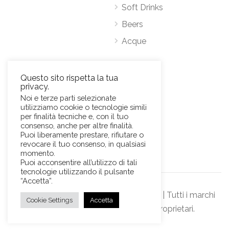
Soft Drinks
Beers
Acque
Contatti
Questo sito rispetta la tua
privacy.
Via Antonio Pacinotti 63, 00146 Roma
Noi e terze parti selezionate
utilizziamo cookie o tecnologie simili
Mob.
+39 3384389569
per finalità tecniche e, con il tuo
E-Mail:
news@sviluppohoreca.it
consenso, anche per altre finalità.
Puoi liberamente prestare, rifiutare o
revocare il tuo consenso, in qualsiasi
momento.
Puoi acconsentire all’utilizzo di tali
tecnologie utilizzando il pulsante
“Accetta”.
© Sviluppo Horeca s.r.l. Official Website | Tutti i marchi
Cookie Settings
Accetta
rappresentati sono dei rispettivi proprietari.