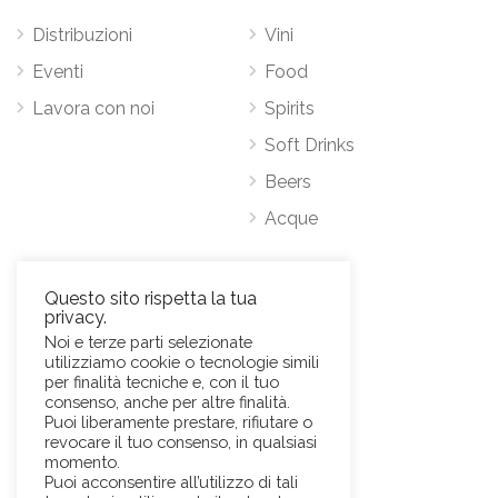
Distribuzioni
Vini
Eventi
Food
Lavora con noi
Spirits
Soft Drinks
Beers
Acque
Contatti
Questo sito rispetta la tua
privacy.
Via Antonio Pacinotti 63, 00146 Roma
Noi e terze parti selezionate
utilizziamo cookie o tecnologie simili
Mob.
+39 3384389569
per finalità tecniche e, con il tuo
E-Mail:
news@sviluppohoreca.it
consenso, anche per altre finalità.
Puoi liberamente prestare, rifiutare o
revocare il tuo consenso, in qualsiasi
momento.
Puoi acconsentire all’utilizzo di tali