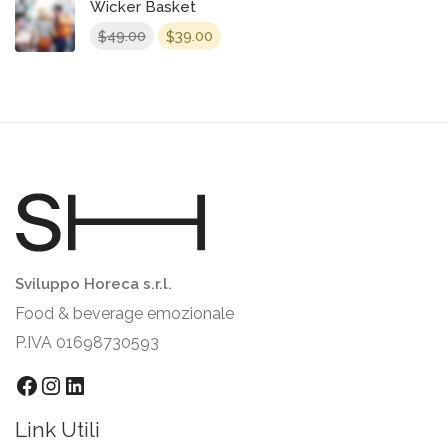
Wicker Basket
49.00
39.00
$
$
Sviluppo Horeca s.r.l.
Food & beverage emozionale
P.IVA 01698730593
Facebook
Instagram
LinkedIn
Link Utili