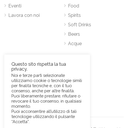
Eventi
Food
Lavora con noi
Spirits
Soft Drinks
Beers
Acque
Contatti
Questo sito rispetta la tua
privacy.
Via Antonio Pacinotti 63, 00146 Roma
Noi e terze parti selezionate
utilizziamo cookie o tecnologie simili
Mob.
+39 3384389569
per finalità tecniche e, con il tuo
E-Mail:
news@sviluppohoreca.it
consenso, anche per altre finalità.
Puoi liberamente prestare, rifiutare o
revocare il tuo consenso, in qualsiasi
momento.
Puoi acconsentire all’utilizzo di tali
tecnologie utilizzando il pulsante
“Accetta”.