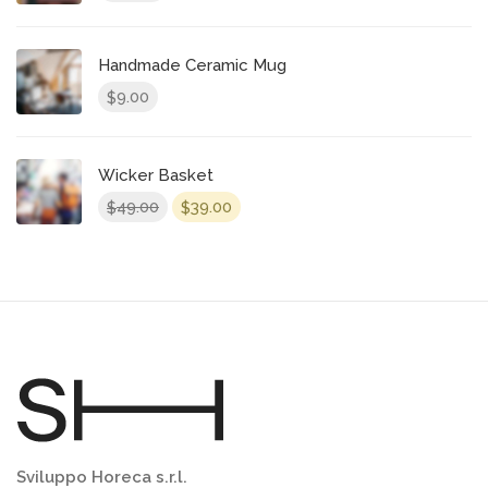
Handmade Ceramic Mug
9.00
$
Wicker Basket
49.00
39.00
$
$
Sviluppo Horeca s.r.l.