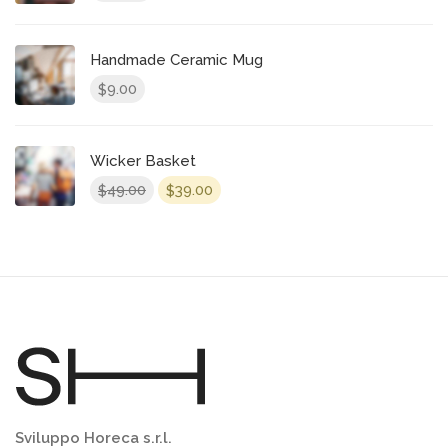
Handmade Ceramic Mug
9.00
$
Wicker Basket
49.00
39.00
$
$
Sviluppo Horeca s.r.l.