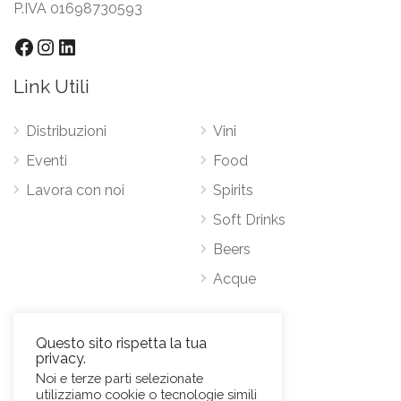
P.IVA 01698730593
Facebook
Instagram
LinkedIn
Link Utili
Distribuzioni
Vini
Eventi
Food
Lavora con noi
Spirits
Soft Drinks
Beers
Acque
Contatti
Questo sito rispetta la tua
privacy.
Via Antonio Pacinotti 63, 00146 Roma
Noi e terze parti selezionate
utilizziamo cookie o tecnologie simili
Mob.
+39 3384389569