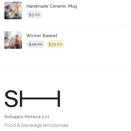
Handmade Ceramic Mug
9.00
$
Wicker Basket
49.00
39.00
$
$
Sviluppo Horeca s.r.l.
Food & beverage emozionale