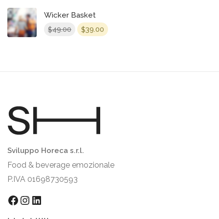
Wicker Basket
49.00
39.00
$
$
Sviluppo Horeca s.r.l.
Food & beverage emozionale
P.IVA 01698730593
Facebook
Instagram
LinkedIn