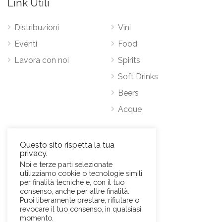
Link Utili
Distribuzioni
Vini
Eventi
Food
Lavora con noi
Spirits
Soft Drinks
Beers
Acque
Contatti
Questo sito rispetta la tua
privacy.
Via Antonio Pacinotti 63, 00146 Roma
Noi e terze parti selezionate
utilizziamo cookie o tecnologie simili
Mob.
+39 3384389569
per finalità tecniche e, con il tuo
E-Mail:
news@sviluppohoreca.it
consenso, anche per altre finalità.
Puoi liberamente prestare, rifiutare o
revocare il tuo consenso, in qualsiasi
momento.