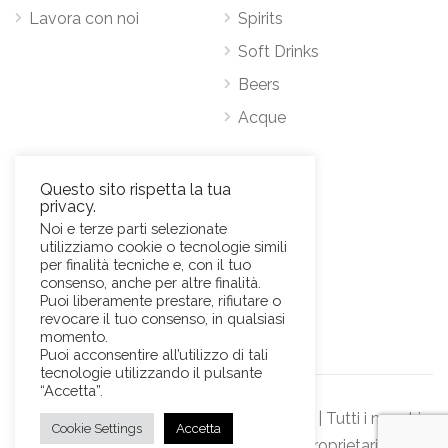
Lavora con noi
Spirits
Soft Drinks
Beers
Acque
Contatti
Questo sito rispetta la tua
privacy.
Via Antonio Pacinotti 63, 00146 Roma
Noi e terze parti selezionate
utilizziamo cookie o tecnologie simili
Mob.
+39 3384389569
per finalità tecniche e, con il tuo
E-Mail:
news@sviluppohoreca.it
consenso, anche per altre finalità.
Puoi liberamente prestare, rifiutare o
revocare il tuo consenso, in qualsiasi
momento.
Puoi acconsentire all’utilizzo di tali
tecnologie utilizzando il pulsante
“Accetta”.
© Sviluppo Horeca s.r.l. Official Website | Tutti i marchi
Cookie Settings
Accetta
rappresentati sono dei rispettivi proprietari.