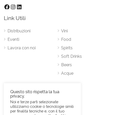
Link Utili
Distribuzioni
Vini
Eventi
Food
Lavora con noi
Spirits
Soft Drinks
Beers
Acque
Contatti
Questo sito rispetta la tua
privacy.
Via Antonio Pacinotti 63, 00146 Roma
Noi e terze parti selezionate
utilizziamo cookie o tecnologie simili
Mob.
+39 3384389569
per finalità tecniche e, con il tuo