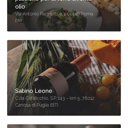
olio
Via Antonio Pacinotti, 63, 00146 Roma
RM
Sabino Leone
C.da Cefalicchio, S.P. 143 – km 5, 76012
Canosa di Puglia (BT)