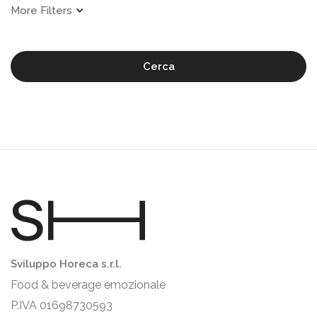
Cerca
Sviluppo Horeca s.r.l.
Food & beverage emozionale
P.IVA 01698730593